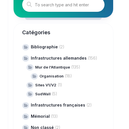
Catégories
Bibliographie
(2)
Infrastructures allemandes
(156)
(135)
Mur de l'Atlantique
(18)
Organisation
(1)
Sites V1/V2
(5)
SudWall
Infrastructures françaises
(2)
Mémorial
(13)
Non classé
(2)