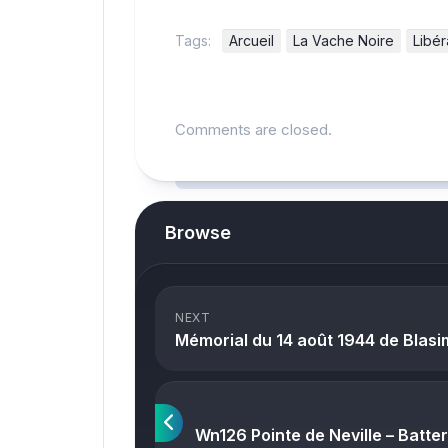
Tags:
Arcueil
La Vache Noire
Libér
Comments are closed.
Browse
NEXT
Mémorial du 14 août 1944 de Blas
Wn126 Pointe de Neville – Batte