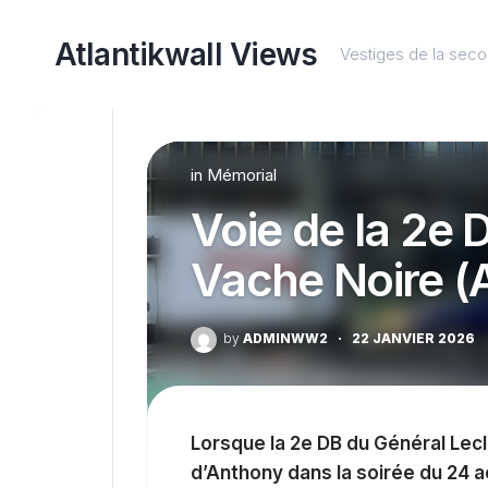
Skip
to
Atlantikwall Views
Vestiges de la sec
content
in
Mémorial
Voie de la 2e 
Vache Noire (A
by
ADMINWW2
·
22 JANVIER 2026
Lorsque la 2e DB du Général Lecle
d’Anthony dans la soirée du 24 ao