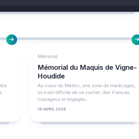
Mémorial
Mémorial du Maquis de Vigne-
Houdide
ambe
Au coeur du Médoc, une zone de marécages,
a
où il est difficile de se cacher, des Français
courageux et engagés...
19 AVRIL 2026