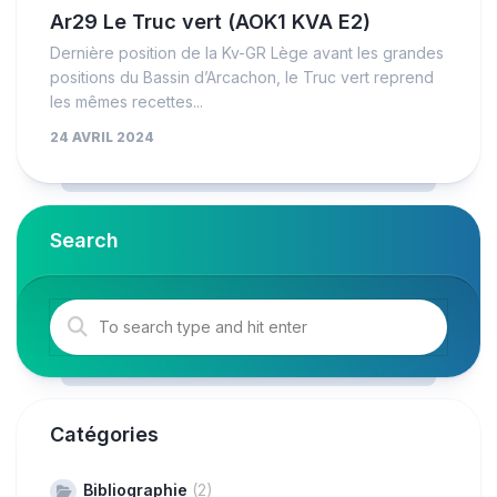
Ar29 Le Truc vert (AOK1 KVA E2)
Dernière position de la Kv-GR Lège avant les grandes
positions du Bassin d’Arcachon, le Truc vert reprend
les mêmes recettes...
24 AVRIL 2024
Search
Catégories
Bibliographie
(2)