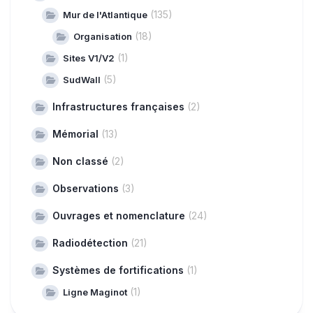
(135)
Mur de l'Atlantique
(18)
Organisation
(1)
Sites V1/V2
(5)
SudWall
Infrastructures françaises
(2)
Mémorial
(13)
Non classé
(2)
Observations
(3)
Ouvrages et nomenclature
(24)
Radiodétection
(21)
Systèmes de fortifications
(1)
(1)
Ligne Maginot