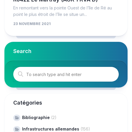
En remontant vers la pointe Ouest de l’île de Ré au
point le plus étroit de l’île se situe un...
23 NOVEMBRE 2021
Search
Catégories
Bibliographie
(2)
Infrastructures allemandes
(156)