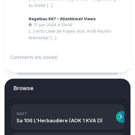
Ex Gi358 […]
Regelbau 667 – Atlantikwall Views
17 juin 2024 à 12h00
[…] Ar05 Lede de Frayes-Sud, Ar08 Hourtin-
Brémontier […]
Comments are closed.
Browse
NEXT
Sa 106 L’Herbaudière (AOK 1 KVA D)