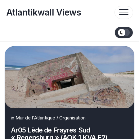
Skip
to
Atlantikwall Views
content
in
Mur de l'Atlantique
/
Organisation
Ar05 Lède de Frayres Sud
« Regensburg » (AOK 1 KVA E2)