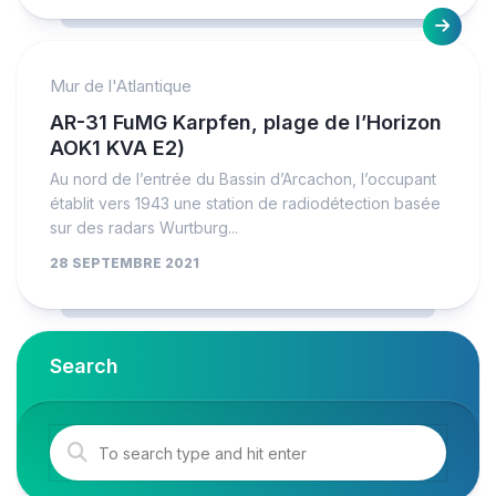
Mur de l'Atlantique
AR-31 FuMG Karpfen, plage de l’Horizon
AOK1 KVA E2)
Au nord de l’entrée du Bassin d’Arcachon, l’occupant
établit vers 1943 une station de radiodétection basée
sur des radars Wurtburg...
28 SEPTEMBRE 2021
Search