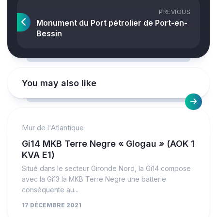
PREVIOUS
Monument du Port pétrolier de Port-en-
Bessin
You may also like
Mur de l'Atlantique
Gi14 MKB Terre Negre « Glogau » (AOK 1
KVA E1)
Situé dans le secteur Gironde Nord, la Gi14 compose
avec la Gi13 la MKB Terre Negre une batterie
conséquente au...
17 DÉCEMBRE 2021