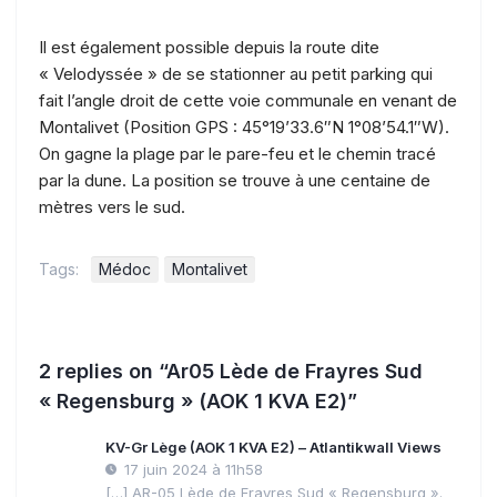
Il est également possible depuis la route dite
« Velodyssée » de se stationner au petit parking qui
fait l’angle droit de cette voie communale en venant de
Montalivet (Position GPS : 45°19’33.6″N 1°08’54.1″W).
On gagne la plage par le pare-feu et le chemin tracé
par la dune. La position se trouve à une centaine de
mètres vers le sud.
Tags:
Médoc
Montalivet
2 replies on “Ar05 Lède de Frayres Sud
« Regensburg » (AOK 1 KVA E2)”
KV-Gr Lège (AOK 1 KVA E2) – Atlantikwall Views
17 juin 2024 à 11h58
[…] AR-05 Lède de Frayres Sud « Regensburg ».