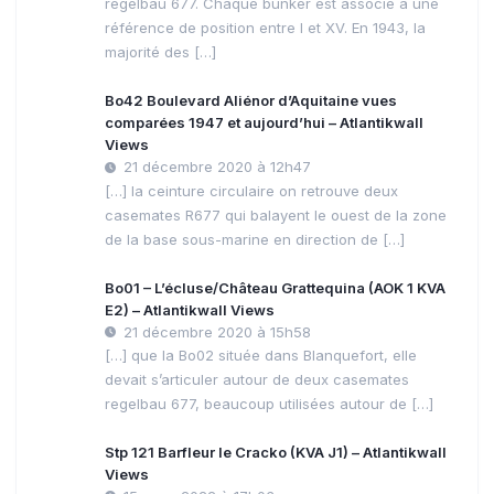
regelbau 677. Chaque bunker est associé à une
référence de position entre I et XV. En 1943, la
majorité des […]
Bo42 Boulevard Aliénor d’Aquitaine vues
comparées 1947 et aujourd’hui – Atlantikwall
Views
21 décembre 2020 à 12h47
[…] la ceinture circulaire on retrouve deux
casemates R677 qui balayent le ouest de la zone
de la base sous-marine en direction de […]
Bo01 – L’écluse/Château Grattequina (AOK 1 KVA
E2) – Atlantikwall Views
21 décembre 2020 à 15h58
[…] que la Bo02 située dans Blanquefort, elle
devait s’articuler autour de deux casemates
regelbau 677, beaucoup utilisées autour de […]
Stp 121 Barfleur le Cracko (KVA J1) – Atlantikwall
Views