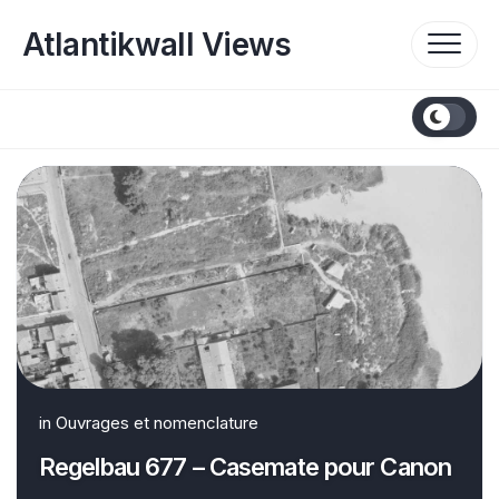
Skip
to
Atlantikwall Views
content
in
Ouvrages et nomenclature
Regelbau 677 – Casemate pour Canon