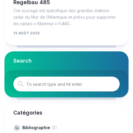
Regelbau 485
Cet ouvrage est spécifique des grandes stations
radar du Mur de l’Atlantique et prévu pour supporter
les radars « Mammut » FuMG...
13 AOÛT 2025
Search
Catégories
Bibliographie
(2)