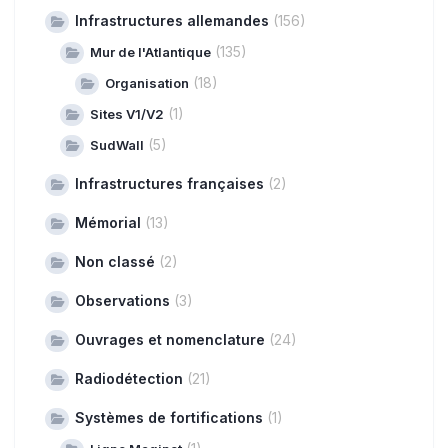
Infrastructures allemandes
(156)
(135)
Mur de l'Atlantique
(18)
Organisation
(1)
Sites V1/V2
(5)
SudWall
Infrastructures françaises
(2)
Mémorial
(13)
Non classé
(2)
Observations
(3)
Ouvrages et nomenclature
(24)
Radiodétection
(21)
Systèmes de fortifications
(1)