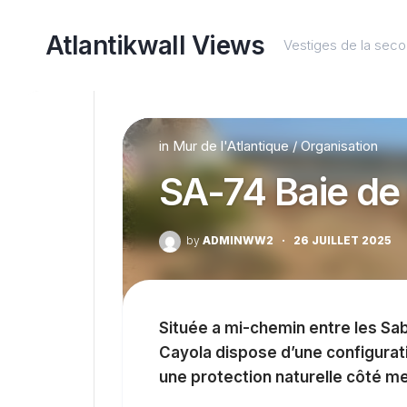
Skip
to
Atlantikwall Views
Vestiges de la sec
content
in
Mur de l'Atlantique
/
Organisation
SA-74 Baie de
by
ADMINWW2
·
26 JUILLET 2025
Située a mi-chemin entre les Sabl
Cayola dispose d’une configurati
une protection naturelle côté me