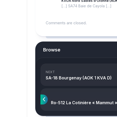
KVUA Nord Sables d’Olonne (AOK 
[…] SA74 Baie de Cayola […]
Comments are closed.
Browse
NEXT
SA-18 Bourgenay (AOK 1 KVA D)
Ro-512 La Cotinière « Mammut »