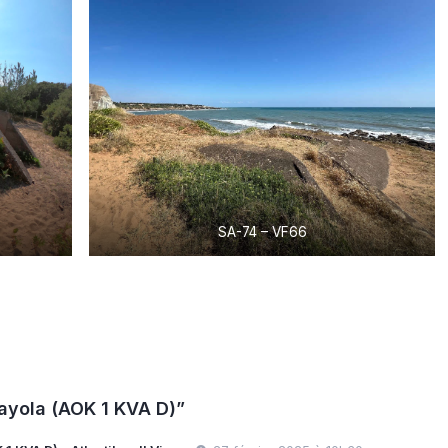
SA-74 – VF66
ayola (AOK 1 KVA D)”