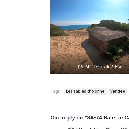
SA-74 – Tobrouk VF58c
Tags:
Les sables d'olonne
Vendée
One reply on “SA-74 Baie de C