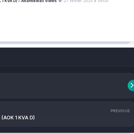
1 KVA D) – Atlantikwall Views
27 février 2025 à 10h30
PREVIOUS
 (AOK 1 KVA D)