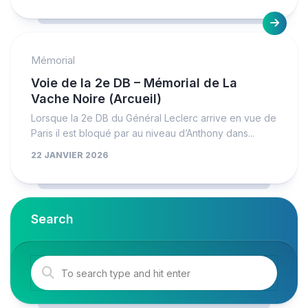
Mémorial
Voie de la 2e DB – Mémorial de La
Vache Noire (Arcueil)
Lorsque la 2e DB du Général Leclerc arrive en vue de
Paris il est bloqué par au niveau d’Anthony dans...
22 JANVIER 2026
Search