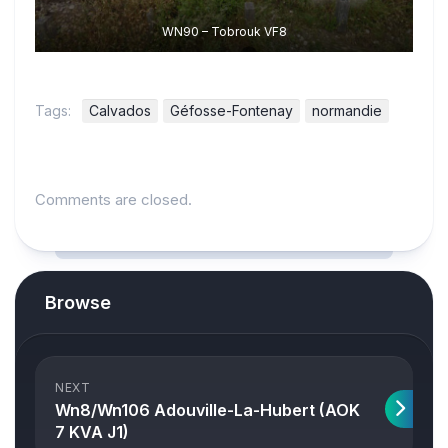
WN90 – Tobrouk VF8
Tags:
Calvados
Géfosse-Fontenay
normandie
Comments are closed.
Browse
NEXT
Wn8/Wn106 Adouville-La-Hubert (AOK
7 KVA J1)