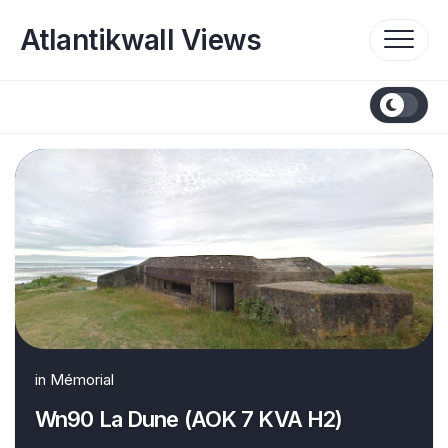
Skip
to
Atlantikwall Views
content
in
Mémorial
Wn90 La Dune (AOK 7 KVA H2)