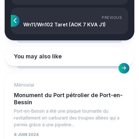
PREVIOUS
Wn11/Wn102 Taret (AOK 7 KVA J1)
You may also like
Mémorial
Monument du Port pétrolier de Port-en-
Bessin
Port-en-Bessin a été une plaque tournante du
ravitaillement en carburant des troupes alliées qui a
permis grâce à une pipeline...
8 JUIN 2024