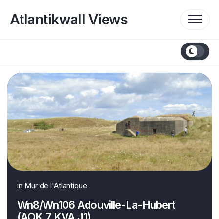
Skip
to
Atlantikwall Views
content
in
Mur de l'Atlantique
Wn8/Wn106 Adouville-La-Hubert
(AOK 7 KVA J1)