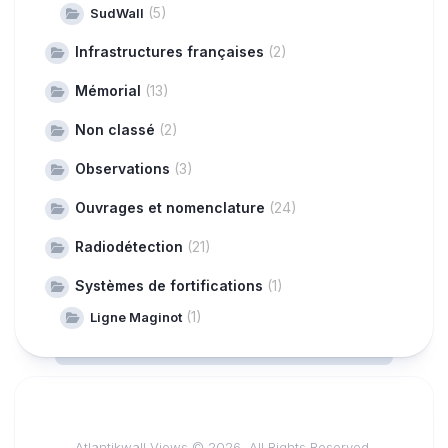
(5)
SudWall
Infrastructures françaises
(2)
Mémorial
(13)
Non classé
(2)
Observations
(3)
Ouvrages et nomenclature
(24)
Radiodétection
(21)
Systèmes de fortifications
(1)
(1)
Ligne Maginot
Atlantikwall Views © 2026. All Rights Reserved.