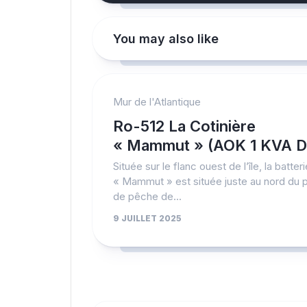
You may also like
Mur de l'Atlantique
Ro-512 La Cotinière
« Mammut » (AOK 1 KVA D
Située sur le flanc ouest de l’île, la batteri
« Mammut » est située juste au nord du p
de pêche de...
9 JUILLET 2025