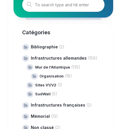
Catégories
Bibliographie
(2)
Infrastructures allemandes
(156)
(135)
Mur de l'Atlantique
(18)
Organisation
(1)
Sites V1/V2
(5)
SudWall
Infrastructures françaises
(2)
Mémorial
(13)
Non classé
(2)