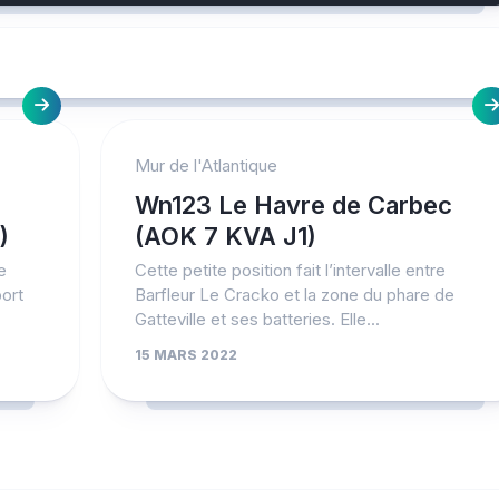
Mur de l'Atlantique
Wn123 Le Havre de Carbec
)
(AOK 7 KVA J1)
e
Cette petite position fait l’intervalle entre
ort
Barfleur Le Cracko et la zone du phare de
Gatteville et ses batteries. Elle...
15 MARS 2022