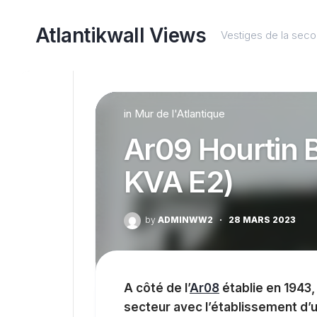
Skip
to
Atlantikwall Views
Vestiges de la sec
content
in
Mur de l'Atlantique
Ar09 Hourtin 
KVA E2)
by
ADMINWW2
·
28 MARS 2023
A côté de l’
Ar08
établie en 1943,
secteur avec l’établissement d