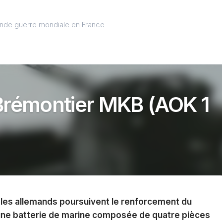
onde guerre mondiale en France
Brémontier MKB (AOK 1
 les allemands poursuivent le renforcement du
’une batterie de marine composée de quatre pièces