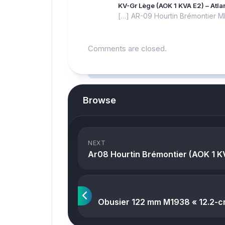
KV-Gr Lège (AOK 1 KVA E2) – Atla
[…] AR-09 Hourtin Brémontier MK
Comments are closed.
Browse
NEXT
Ar08 Hourtin Brémontier (AOK 1 K
Obusier 122 mm M1938 « 12.2-cm