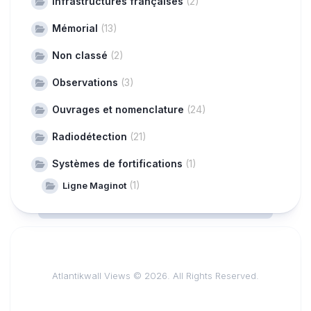
Infrastructures françaises
(2)
Mémorial
(13)
Non classé
(2)
Observations
(3)
Ouvrages et nomenclature
(24)
Radiodétection
(21)
Systèmes de fortifications
(1)
(1)
Ligne Maginot
Atlantikwall Views © 2026. All Rights Reserved.