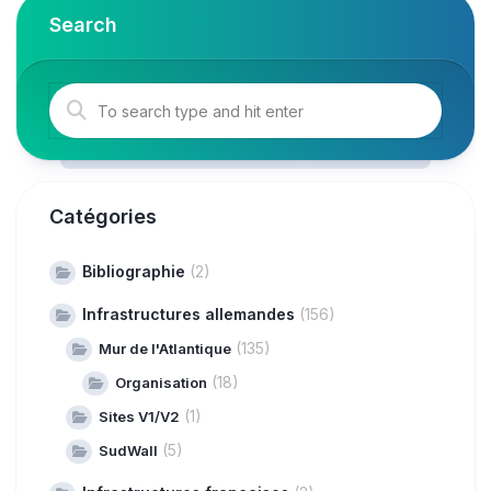
Search
Catégories
Bibliographie
(2)
Infrastructures allemandes
(156)
(135)
Mur de l'Atlantique
(18)
Organisation
(1)
Sites V1/V2
(5)
SudWall