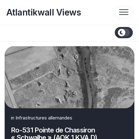
Skip
to
Atlantikwall Views
content
in
Infrastructures allemandes
Ro-531 Pointe de Chassiron
« Schwalbe » (AOK 1 KVA D)