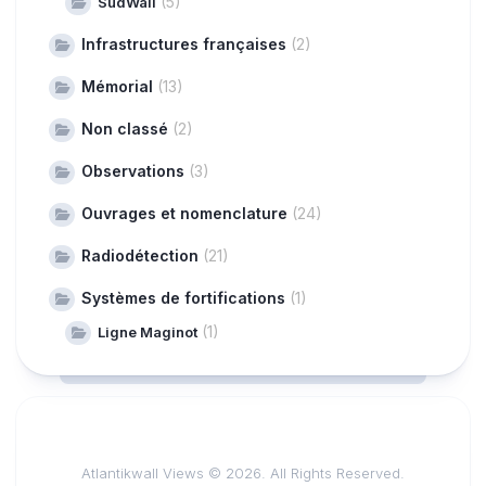
(5)
SudWall
Infrastructures françaises
(2)
Mémorial
(13)
Non classé
(2)
Observations
(3)
Ouvrages et nomenclature
(24)
Radiodétection
(21)
Systèmes de fortifications
(1)
(1)
Ligne Maginot
Atlantikwall Views © 2026. All Rights Reserved.