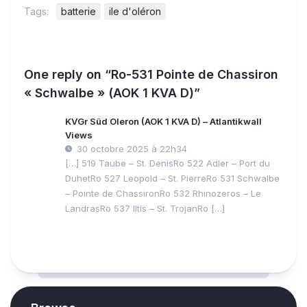
Tags:
batterie
ile d'oléron
One reply on “Ro-531 Pointe de Chassiron
« Schwalbe » (AOK 1 KVA D)”
KVGr Süd Oleron (AOK 1 KVA D) – Atlantikwall
Views
30 octobre 2025 à 22h34
[…] 519 Taube – St. DenisRo 522 Adler – Port du
DuhetRo 527 Leopold – St. PierreRo 531 Schwalbe
– Pointe de ChassironRo 532 Rhinozeros – Le
LandrasRo 537 Iltis – St. TrojanRo […]