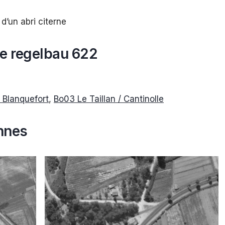
d’un abri citerne
de regelbau
622
 Blanquefort
,
Bo03 Le Taillan / Cantinolle
nnes