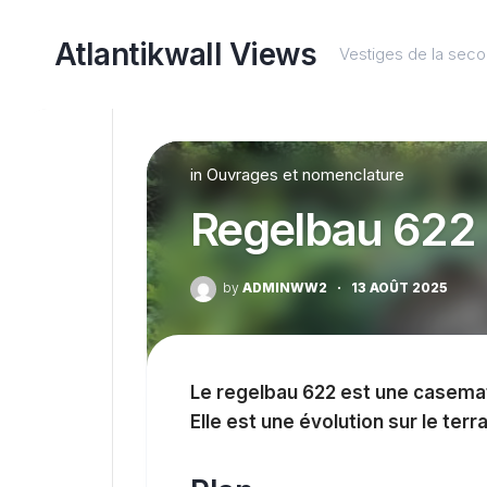
Skip
to
Atlantikwall Views
Vestiges de la sec
content
in
Ouvrages et nomenclature
Regelbau 622
by
ADMINWW2
·
13 AOÛT 2025
Le regelbau 622 est une casema
Elle est une évolution sur le terr