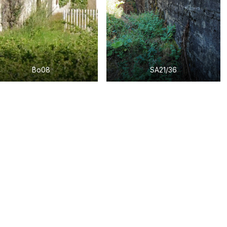
Bo08
SA21/36