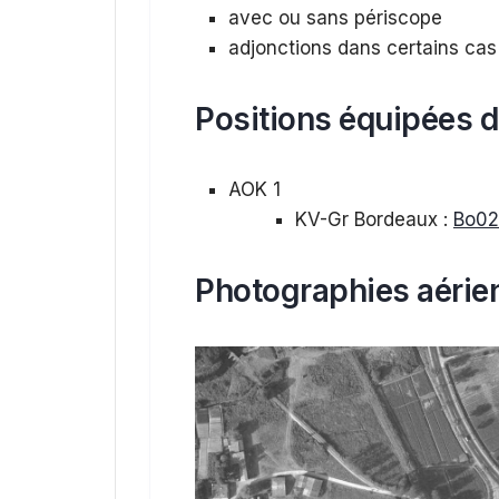
avec ou sans périscope
adjonctions dans certains cas 
P
ositions équipées 
AOK 1
KV-Gr Bordeaux :
Bo02
Photographies aérie